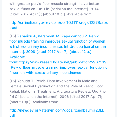
with greater pelvic floor muscle strength have better
sexual function. Onl Lib [serial on the Internet]. 2014
[cited 2017 Apr 3]; [about 10 p.]. Available from:
http://onlinelibrary.wiley.com/doi/10.1111/aogs.12379/abs
tract
(15)
Zahariou A, Karamouti M, Papaioannou P. Pelvic
floor muscle training improves sexual function of women
wih stress urinary incontinence. Int Uro Jou [serial on the
Internet]. 2008 [cited 2017 Apr 7]; [about 12 p.].
Available
from:
https://www.researchgate.net/publication/5967519
_Pelvic_floor_muscle_training_improves_sexual_function_o
f_women_with_stress_urinary_incontinence
(16)
Yehuda T. Pelvic Floor Involvement in Male and
Female Sexual Dysfunction and the Role of Pelvic Floor
Rehabilitation in Treatment: A Literature Review. Uro Phy
Pri Cli [serial on the Internet]. 2006 [cited 2017 Apr 7];
[about 10p.]. Available from:
http://newdev.privategym.com/docs/rosenbaum%20ED.
pdf