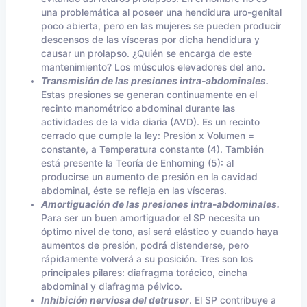
una problemática al poseer una hendidura uro-genital
poco abierta, pero en las mujeres se pueden producir
descensos de las vísceras por dicha hendidura y
causar un prolapso. ¿Quién se encarga de este
mantenimiento? Los músculos elevadores del ano.
Transmisión de las presiones intra-abdominales.
Estas presiones se generan continuamente en el
recinto manométrico abdominal durante las
actividades de la vida diaria (AVD). Es un recinto
cerrado que cumple la ley: Presión x Volumen =
constante, a Temperatura constante (4). También
está presente la Teoría de Enhorning (5): al
producirse un aumento de presión en la cavidad
abdominal, éste se refleja en las vísceras.
Amortiguación de las presiones intra-abdominales.
Para ser un buen amortiguador el SP necesita un
óptimo nivel de tono, así será elástico y cuando haya
aumentos de presión, podrá distenderse, pero
rápidamente volverá a su posición. Tres son los
principales pilares: diafragma torácico, cincha
abdominal y diafragma pélvico.
Inhibición nerviosa del detrusor
. El SP contribuye a