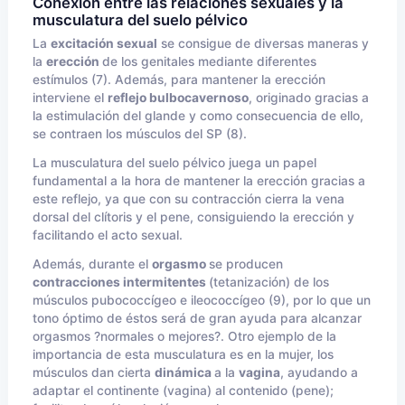
Conexión entre las relaciones sexuales y la
musculatura del suelo pélvico
La
excitación sexual
se consigue de diversas maneras y
la
erección
de los genitales mediante diferentes
estímulos (7). Además, para mantener la erección
interviene el
reflejo bulbocavernoso
, originado gracias a
la estimulación del glande y como consecuencia de ello,
se contraen los músculos del SP (8).
La musculatura del suelo pélvico juega un papel
fundamental a la hora de mantener la erección gracias a
este reflejo, ya que con su contracción cierra la vena
dorsal del clítoris y el pene, consiguiendo la erección y
facilitando el acto sexual.
Además, durante el
orgasmo
se producen
contracciones intermitentes
(tetanización) de los
músculos pubococcígeo e ileococcígeo (9), por lo que un
tono óptimo de éstos será de gran ayuda para alcanzar
orgasmos ?normales o mejores?. Otro ejemplo de la
importancia de esta musculatura es en la mujer, los
músculos dan cierta
dinámica
a la
vagina
, ayudando a
adaptar el continente (vagina) al contenido (pene);