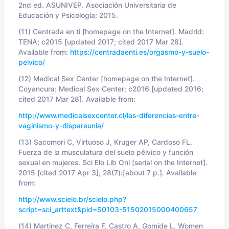
2nd ed. ASUNIVEP. Asociación Universitaria de
Educación y Psicología; 2015.
(11) Centrada en ti [homepage on the Internet]. Madrid:
TENA; c2015 [updated 2017; cited 2017 Mar 28].
Available from:
https://centradaenti.es/orgasmo-y-suelo-
pelvico/
(12) Medical Sex Center [homepage on the Internet].
Coyancura: Medical Sex Center; c2016 [updated 2016;
cited 2017 Mar 28]. Available from:
http://www.medicalsexcenter.cl/las-diferencias-entre-
vaginismo-y-dispareunia/
(13)
Sacomori C, Virtuoso J, Kruger AP, Cardoso FL.
Fuerza de la musculatura del suelo pélvico y función
sexual en mujeres. Sci Elo Lib Onl [serial on the Internet].
2015 [cited 2017 Apr 3]; 28(7):[about 7 p.]. Available
from:
http://www.scielo.br/scielo.php?
script=sci_arttext&pid=S0103-51502015000400657
(14)
Martinez C, Ferreira F, Castro A, Gomide L. Women