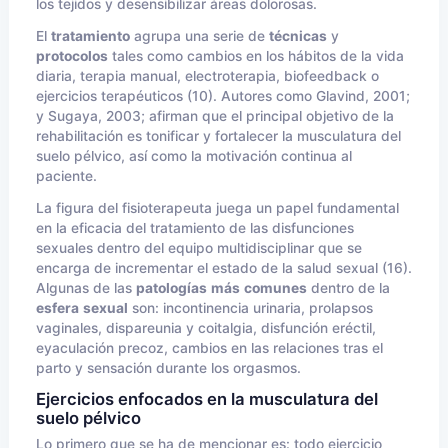
los tejidos y desensibilizar áreas dolorosas.
El
tratamiento
agrupa una serie de
técnicas
y
protocolos
tales como cambios en los hábitos de la vida
diaria, terapia manual, electroterapia, biofeedback o
ejercicios terapéuticos (10). Autores como Glavind, 2001;
y Sugaya, 2003; afirman que el principal objetivo de la
rehabilitación es tonificar y fortalecer la musculatura del
suelo pélvico, así como la motivación continua al
paciente.
La figura del fisioterapeuta juega un papel fundamental
en la eficacia del tratamiento de las disfunciones
sexuales dentro del equipo multidisciplinar que se
encarga de incrementar el estado de la salud sexual (16).
Algunas de las
patologías
más
comunes
dentro de la
esfera
sexual
son: incontinencia urinaria, prolapsos
vaginales, dispareunia y coitalgia, disfunción eréctil,
eyaculación precoz, cambios en las relaciones tras el
parto y sensación durante los orgasmos.
Ejercicios enfocados en la musculatura del
suelo pélvico
Lo primero que se ha de mencionar es: todo ejercicio