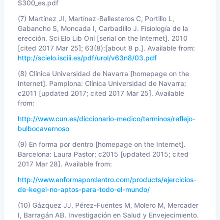
S300_es.pdf
(7) Martínez JI, Martínez-Ballesteros C, Portillo L,
Gabancho S, Moncada I, Carbadillo J. Fisiología de la
erección. Sci Elo Lib Onl [serial on the Internet]. 2010
[cited 2017 Mar 25]; 63(8):[about 8 p.]. Available from:
http://scielo.isciii.es/pdf/urol/v63n8/03.pdf
(8) Clínica Universidad de Navarra [homepage on the
Internet]. Pamplona: Clínica Universidad de Navarra;
c2011 [updated 2017; cited 2017 Mar 25]. Available
from:
http://www.cun.es/diccionario-medico/terminos/reflejo-
bulbocavernoso
(9) En forma por dentro [homepage on the Internet].
Barcelona: Laura Pastor; c2015 [updated 2015; cited
2017 Mar 28]. Available from:
http://www.enformapordentro.com/products/ejercicios-
de-kegel-no-aptos-para-todo-el-mundo/
(10) Gázquez JJ, Pérez-Fuentes M, Molero M, Mercader
I, Barragán AB. Investigación en Salud y Envejecimiento.