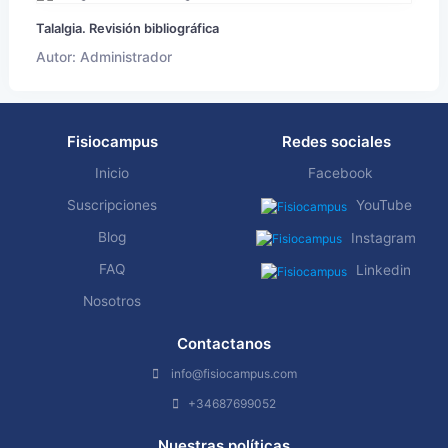
Talalgia. Revisión bibliográfica
Autor: Administrador
Fisiocampus
Redes sociales
Inicio
Facebook
Suscripciones
YouTube
Blog
Instagram
FAQ
Linkedin
Nosotros
Contactanos
info@fisiocampus.com
+34687699052
Nuestras políticas