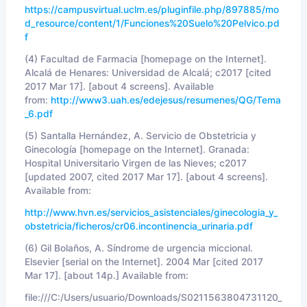
https://campusvirtual.uclm.es/pluginfile.php/897885/mo
d_resource/content/1/Funciones%20Suelo%20Pelvico.pd
f
(4) Facultad de Farmacia [homepage on the Internet].
Alcalá de Henares: Universidad de Alcalá; c2017 [cited
2017 Mar 17]. [about 4 screens]. Available
from:
http://www3.uah.es/edejesus/resumenes/QG/Tema
_6.pdf
(5) Santalla Hernández, A. Servicio de Obstetricia y
Ginecología [homepage on the Internet]. Granada:
Hospital Universitario Virgen de las Nieves; c2017
[updated 2007, cited 2017 Mar 17]. [about 4 screens].
Available from:
http://www.hvn.es/servicios_asistenciales/ginecologia_y_
obstetricia/ficheros/cr06.incontinencia_urinaria.pdf
(6) Gil Bolaños, A. Síndrome de urgencia miccional.
Elsevier [serial on the Internet]. 2004 Mar [cited 2017
Mar 17]. [about 14p.] Available from:
file:///C:/Users/usuario/Downloads/S0211563804731120_