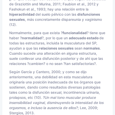
de Graziottin and Murina, 2011; Faubion et al., 2012 y
Fashokun et al., 1993; hay una relación entre la
hiperactividad
del suelo pélvico con las
disfunciones
sexuales
, más concretamente dispareunia y vaginismo
(12).
Normalmente, para que exista ?
funcionalidad
? tiene que
haber ?
normalidad
?, por lo que un
adecuado estado
de
todas las estructuras, incluida la musculatura del SP,
ayudan a que las
relaciones sexuales
sean
normales
.
Cuando sucede una alteración en alguna estructura,
suele conllevar una disfunción posterior y de ahí que las
relaciones ?cambien? o no sean ?tan satisfactorias?.
Según García y Cantero, 2000; y como se dijo
anteriormente, una debilidad en esta musculatura
originaría una posición inadecuada de los órganos que
sostienen, dando como resultados diversas patologías
tales como la disfunción sexual, incontinencia urinaria,
prolapsos, etc (10).
?Un mal tono muscular produce
insensibilidad vaginal, disminuyendo la intensidad de los
orgasmos, e incluso la ausencia de ellos?
; Lee, 2009;
Stergios
, 2013.