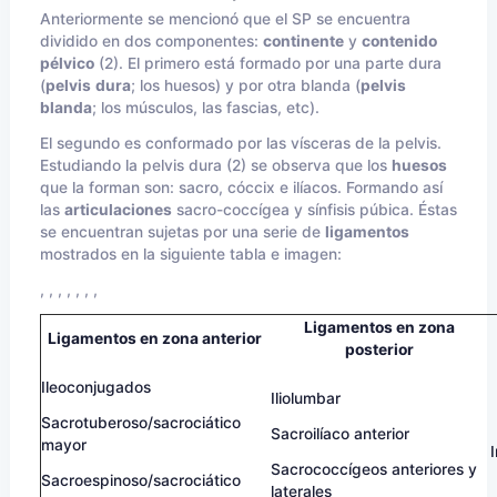
Anteriormente se mencionó que el SP se encuentra
dividido en dos componentes:
continente
y
contenido
pélvico
(2). El primero está formado por una parte dura
(
pelvis
dura
; los huesos) y por otra blanda (
pelvis
blanda
; los músculos, las fascias, etc).
El segundo es conformado por las vísceras de la pelvis.
Estudiando la pelvis dura (2) se observa que los
huesos
que la forman son: sacro, cóccix e ilíacos. Formando así
las
articulaciones
sacro-coccígea y sínfisis púbica. Éstas
se encuentran sujetas por una serie de
ligamentos
mostrados en la siguiente tabla e imagen:
, , , , , , ,
Ligamentos en zona
Ligamentos en zona anterior
posterior
Ileoconjugados
Iliolumbar
Sacrotuberoso/sacrociático
Sacroilíaco anterior
mayor
I
Sacrococcígeos anteriores y
Sacroespinoso/sacrociático
laterales