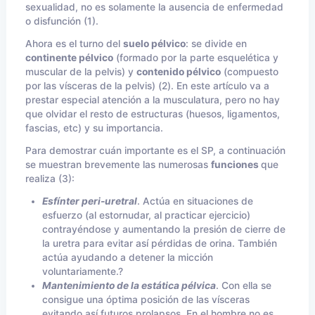
sexualidad, no es solamente la ausencia de enfermedad
o disfunción (1).
Ahora es el turno del
suelo pélvico
: se divide en
continente pélvico
(formado por la parte esquelética y
muscular de la pelvis) y
contenido pélvico
(compuesto
por las vísceras de la pelvis) (2). En este artículo va a
prestar especial atención a la musculatura, pero no hay
que olvidar el resto de estructuras (huesos, ligamentos,
fascias, etc) y su importancia.
Para demostrar cuán importante es el SP, a continuación
se muestran brevemente las numerosas
funciones
que
realiza (3):
Esfínter peri-uretral
. Actúa en situaciones de
esfuerzo (al estornudar, al practicar ejercicio)
contrayéndose y aumentando la presión de cierre de
la uretra para evitar así pérdidas de orina. También
actúa ayudando a detener la micción
voluntariamente.?
Mantenimiento de la estática pélvica
. Con ella se
consigue una óptima posición de las vísceras
evitando así futuros prolapsos. En el hombre no es