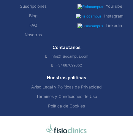
Suscripciones
YouTube
Blog
Instagram
FAQ
Linkedin
Nosotros
Contactanos
info@fisiocampus.com
+34687699052
Nuestras políticas
Aviso Legal y Políticas de Privacidad
Términos y Condiciones de Uso
Política de Cookies