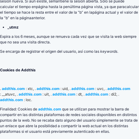
sesión nueva. Si aun existe, semantiene la sesión abierta. Sólo se puede
calcular el tiempo enpágina hasta la penúltima página vista, ya que paracalcular
el tiempo se hace la resta entre el valor de la “b” en lapágina actual y el valor de
la “b” en la páginaanterior.
_utmz
Expira a los 6 meses, aunque se renueva cada vez que se visita la web siempre
que no sea una visita directa.
Se encarga de registrar el origen del usuario, así como las
keywords
.
Cookies de Addthis
.
addthis.com
: xtc, .
addthis.com
: uid, .
addthis.com
: uvc, .
addthis.com
: __atuvc, .
addthis.com
: uit, .
addthis.com
: dt, .
addthis.com
: di2, .
addthis.com
: loc.
Finalidad: Cookies de
addthis.com
que se utilizan para mostrar la barra de
compartir en las distintas plataformas de redes sociales disponibles en distintos
puntos de la web. No se recaba dato alguno del usuario simplemente se trata de
un enlace que abre la posibilidad a compartir la web actual en los distintas
plataformas si el usuario está previamente autenticado en ellas.