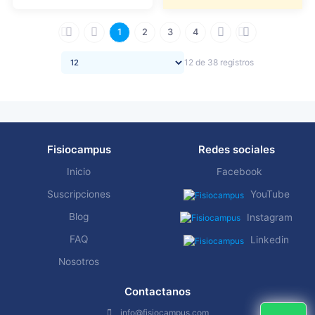
1
2
3
4
12 de 38 registros
Fisiocampus
Redes sociales
Inicio
Facebook
Suscripciones
YouTube
Blog
Instagram
FAQ
Linkedin
Nosotros
Contactanos
info@fisiocampus.com