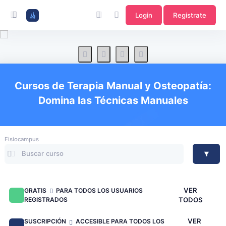
Login
Registrate
Cursos de Terapia Manual y Osteopatía:
Domina las Técnicas Manuales
Fisiocampus
VER
GRATIS
PARA TODOS LOS USUARIOS
REGISTRADOS
TODOS
VER
SUSCRIPCIÓN
ACCESIBLE PARA TODOS LOS