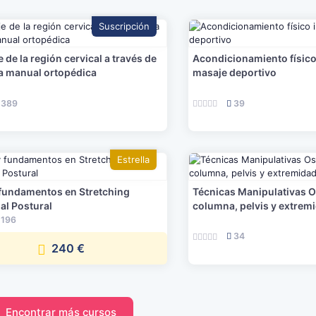
Suscripción
 de la región cervical a través de
Acondicionamiento físico 
ia manual ortopédica
masaje deportivo
389
39
Estrella
 fundamentos en Stretching
Técnicas Manipulativas O
al Postural
columna, pelvis y extrem
196
34
240 €
Encontrar más cursos