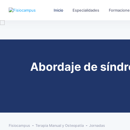
Inicio
Especialidades
Formacione
Abordaje de sínd
Fisiocampus
Terapia Manual y Osteopatía
Jornadas