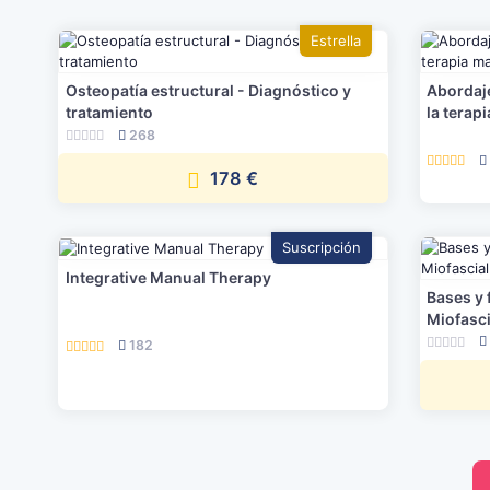
Estrella
Osteopatía estructural - Diagnóstico y
Abordaje
tratamiento
la terap
268
178 €
Suscripción
Integrative Manual Therapy
Bases y
Miofasci
182