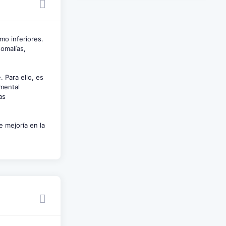
mo inferiores.
nomalías,
 Para ello, es
amental
as
e mejoría en la