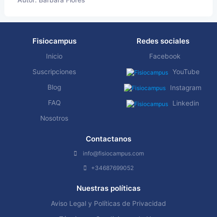
Fisiocampus
Redes sociales
Inicio
Facebook
Suscripciones
YouTube
Blog
Instagram
FAQ
Linkedin
Nosotros
Contactanos
info@fisiocampus.com
+34687699052
Nuestras políticas
Aviso Legal y Políticas de Privacidad