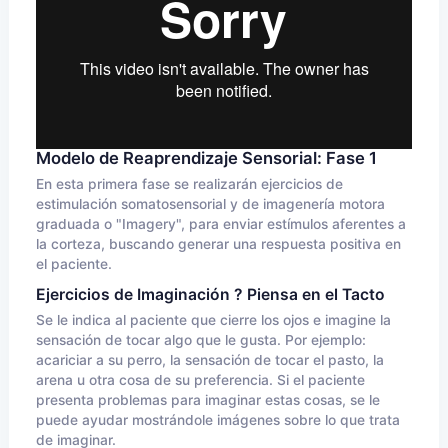
Modelo de Reaprendizaje Sensorial: Fase 1
En esta primera fase se realizarán ejercicios de
estimulación somatosensorial y de imagenería motora
graduada o "Imagery", para enviar estímulos aferentes a
la corteza, buscando generar una respuesta positiva en
el paciente.
Ejercicios de Imaginación ? Piensa en el Tacto
Se le indica al paciente que cierre los ojos e imagine la
sensación de tocar algo que le gusta. Por ejemplo:
acariciar a su perro, la sensación de tocar el pasto, la
arena u otra cosa de su preferencia. Si el paciente
presenta problemas para imaginar estas cosas, se le
puede ayudar mostrándole imágenes sobre lo que trata
de imaginar.