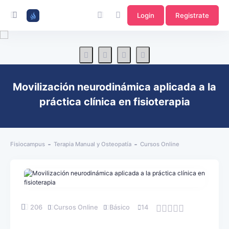
Login
Registrate
Movilización neurodinámica aplicada a la
práctica clínica en fisioterapia
Fisiocampus
Terapia Manual y Osteopatía
Cursos Online
206
Cursos Online
Básico
14