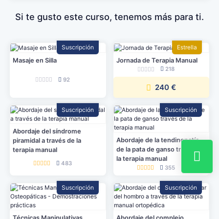
Si te gusto este curso, tenemos más para ti.
Suscripción
Estrella
Masaje en Silla
Jornada de Terapia Manual
218
92
240 €
Suscripción
Suscripción
Abordaje del síndrome
Abordaje de la tendinopatía
piramidal a través de la
de la pata de ganso través de
terapia manual
la terapia manual
483
355
Suscripción
Suscripción
Técnicas Manipulativas
Abordaje del complejo