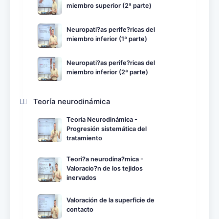
miembro superior (2ª parte)
Neuropati?as perife?ricas del
miembro inferior (1ª parte)
Neuropati?as perife?ricas del
miembro inferior (2ª parte)
Teoría neurodinámica
Teoría Neurodinámica -
Progresión sistemática del
tratamiento
Teori?a neurodina?mica -
Valoracio?n de los tejidos
inervados
Valoración de la superficie de
contacto