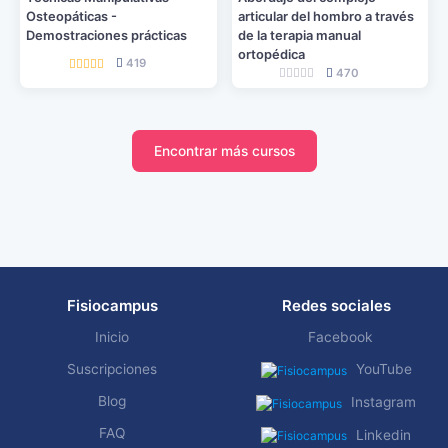
Osteopáticas -
articular del hombro a través
Demostraciones prácticas
de la terapia manual
ortopédica
419
470
Encontrar más cursos
Fisiocampus
Redes sociales
Inicio
Facebook
Suscripciones
YouTube
Blog
Instagram
FAQ
Linkedin