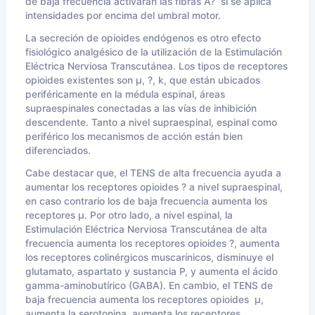
de baja frecuencia activaran las fibras A? si se aplica
intensidades por encima del umbral motor.
La secreción de opioides endógenos es otro efecto
fisiológico analgésico de la utilización de la Estimulación
Eléctrica Nerviosa Transcutánea. Los tipos de receptores
opioides existentes son µ, ?, k, que están ubicados
periféricamente en la médula espinal, áreas
supraespinales conectadas a las vías de inhibición
descendente. Tanto a nivel supraespinal, espinal como
periférico los mecanismos de acción están bien
diferenciados.
Cabe destacar que, el TENS de alta frecuencia ayuda a
aumentar los receptores opioides ? a nivel supraespinal,
en caso contrario los de baja frecuencia aumenta los
receptores µ. Por otro lado, a nivel espinal, la
Estimulación Eléctrica Nerviosa Transcutánea de alta
frecuencia aumenta los receptores opioides ?, aumenta
los receptores colinérgicos muscarínicos, disminuye el
glutamato, aspartato y sustancia P, y aumenta el ácido
gamma-aminobutírico (GABA). En cambio, el TENS de
baja frecuencia aumenta los receptores opioides µ,
aumenta la serotonina, aumenta los receptores