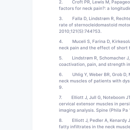
2. Croft PR, Lewis M, Papageorgi
factors for neck pain?: a longitud
3. Falla D, Lindstrøm R, Rechter 
rate of sternocleidomastoid motor 
2010;121(5):744?53.
4. Muceli S, Farina D, Kirkesola
neck pain and the effect of short 
5. Lindstrøm R, Schomacher J, Fa
coactivation, pain, and strength 
6. Uhlig Y, Weber BR, Grob D, Mü
neck muscles of patients with dys
9.
7. Elliott J, Jull G, Noteboom JT,
cervical extensor muscles in per
imaging analysis. Spine (Phila Pa
8. Elliott J, Pedler A, Kenardy J
fatty infiltrates in the neck musc