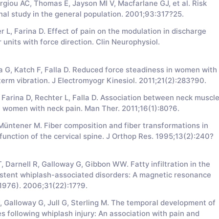
ou AC, Thomas E, Jayson MI V, Macfarlane GJ, et al. Risk
inal study in the general population. 2001;93:317?25.
L, Farina D. Effect of pain on the modulation in discharge
units with force direction. Clin Neurophysiol.
 G, Katch F, Falla D. Reduced force steadiness in women with
term vibration. J Electromyogr Kinesiol. 2011;21(2):283?90.
rina D, Rechter L, Falla D. Association between neck muscl
in women with neck pain. Man Ther. 2011;16(1):80?6.
ntener M. Fiber composition and fiber transformations in
function of the cervical spine. J Orthop Res. 1995;13(2):240?
 Darnell R, Galloway G, Gibbon WW. Fatty infiltration in the
sistent whiplash-associated disorders: A magnetic resonance
 1976). 2006;31(22):17?9.
, Galloway G, Jull G, Sterling M. The temporal development of
les following whiplash injury: An association with pain and