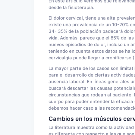
En este artículo veremos qué relevanc
desde la fisioterapia.
El dolor cervical, tiene una alta preval
existe una prevalencia de un 10-20% en
34- 35% de la población padecerá dolor
vida. Además, parece que el 85% de las 
nuevos episodios de dolor, incluso un a
teniendo en cuenta estos datos se ha 
cervicalgia puede llegar a cronificarse (1
La mayor parte de los casos son limitat
para el desarrollo de ciertas actividades
ausencia laboral. En líneas generales u
buscará descartar las causas potencialm
circunstancias que rodean al paciente.
cuerpo para poder entender la eficacia 
debemos hacer caso a las recomendacio
Cambios en los músculos cerv
La literatura muestra como la actividad
es diferente con respecto a las que son