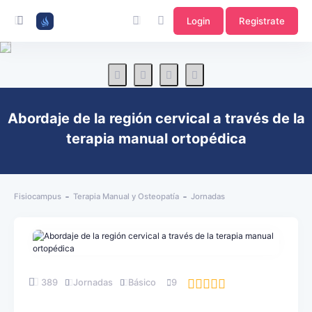
Login
Registrate
Abordaje de la región cervical a través de la
terapia manual ortopédica
Fisiocampus
Terapia Manual y Osteopatía
Jornadas
389
Jornadas
Básico
9