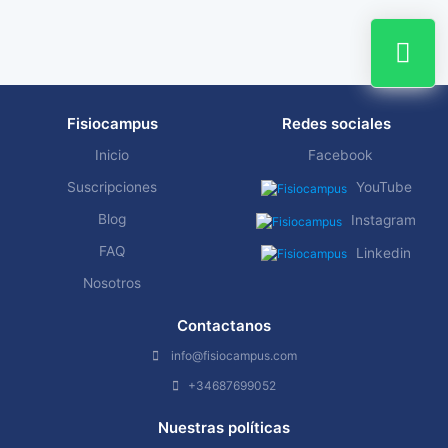
Fisiocampus
Redes sociales
Inicio
Facebook
Suscripciones
YouTube
Blog
Instagram
FAQ
Linkedin
Nosotros
Contactanos
info@fisiocampus.com
+34687699052
Nuestras políticas