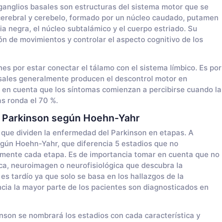
s ganglios basales son estructuras del sistema motor que se
 cerebral y cerebelo, formado por un núcleo caudado, putamen
ia negra, el núcleo subtalámico y el cuerpo estriado. Su
ión de movimientos y controlar el aspecto cognitivo de los
s por estar conectar el tálamo con el sistema límbico. Es por
basales generalmente producen el descontrol motor en
 en cuenta que los síntomas comienzan a percibirse cuando la
s ronda el 70 %.
l Parkinson según Hoehn-Yahr
que dividen la enfermedad del Parkinson en etapas. A
egún Hoehn-Yahr, que diferencia 5 estadios que no
amente cada etapa. Es de importancia tomar en cuenta que no
ca, neuroimagen o neurofisiológica que descubra la
es tardío ya que solo se basa en los hallazgos de la
cia la mayor parte de los pacientes son diagnosticados en
inson se nombrará los estadios con cada característica y