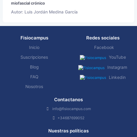
miofascial crónico
Autor: Luis Jordán Medina García
Fisiocampus
Redes sociales
Inicio
Facebook
Suscripciones
YouTube
Blog
Instagram
FAQ
Linkedin
Nosotros
Contactanos
info@fisiocampus.com
+34687699052
Nuestras políticas