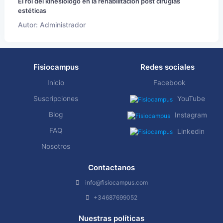
El rol del kinesiólogo en la rehabilitación post cirugías
estéticas
Autor: Administrador
Fisiocampus
Redes sociales
Inicio
Facebook
Suscripciones
YouTube
Blog
Instagram
FAQ
Linkedin
Nosotros
Contactanos
info@fisiocampus.com
+34687699052
Nuestras políticas