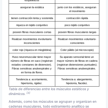
esqueléticos
aseguran la estática
junto con los estáticos, aseguran 
el movimiento
tienen contracción lenta y sostenida
contracción rápida
riqueza en tejido conjuntivo
poco tejido conjuntivo
poseen fibras musculares cortas
poseen fibras musculares largas
Realizan movimientos involuntario-
Realizan movimientos voluntario-
inconscientes
conscientes
color rojo (riqueza en mioglobina)
Color pálido (al microscopio)
Huso neuromuscular tiene mayor 
Su aparato sensorial tiene un 
número de fibras en saco (registran 
mayor número de fibras en cadera 
estados constanes de distension). 
(registran distensiones puntuales). 
Fibras sensitivas anuloespirales y 
Fibras sensitivas anuloespirales. 
en forma de flores.
Tendencia a: acortamiento, 
Tendencia a: alargamiento, 
hipertonía, rigidez. 
hipotonía, flacidez. 
Tabla de diferencias entre los músculos estáticos y
[3]
dinámicos.
Además, como los músculos se agrupan y organizan en
cadenas musculares, todo estiramiento analítico se