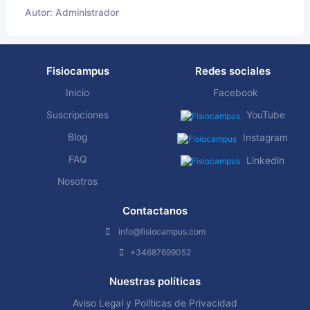
Autor: Administrador
Fisiocampus
Redes sociales
Inicio
Facebook
Suscripciones
YouTube
Blog
Instagram
FAQ
Linkedin
Nosotros
Contactanos
info@fisiocampus.com
+34687699052
Nuestras políticas
Aviso Legal y Políticas de Privacidad