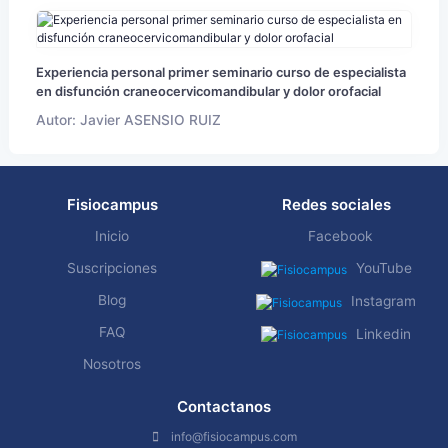
Experiencia personal primer seminario curso de especialista
en disfunción craneocervicomandibular y dolor orofacial
Autor: Javier ASENSIO RUIZ
Fisiocampus
Redes sociales
Inicio
Facebook
Suscripciones
YouTube
Blog
Instagram
FAQ
Linkedin
Nosotros
Contactanos
info@fisiocampus.com