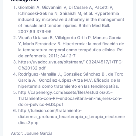
Giombini A, Giovannini V, Di Cesare A, Pacetti P,
Ichinoseki-Sekine N, Shiraishi M, et al. Hypertermia
induced by microwave diathermy in the management
of muscle and tendon injuries. British Med Bull.
2007;89 379-96
Vicuña Urtasun B, Villalgordo Ortín P, Montes García
Y, Marín Fernández B. Hipertermia: la modificación de
la temperatura corporal como terapéutica clínica. Rol
de enfermería. 2011; 34:12-7
https://uvadoc.uva.es/bitstream/10324/4517/1/TFG-
O%20132.pdf
Rodríguez-Mansilla J., González Sánchez B., de Toro
Garcia A., González-López-Arza M.V. Eficacia de la
hipertermia como tratamiento en las tendinopatías.
http://capenergy.com/assets/files/estudios/65-
Tratamiento-con-RF-endocavitaria-en-mujeres-con-
dolor-pelvico-MJS.pdf
http://tulesion.com/tratamiento-
diatermia_profunda_tecarterapia_o_terapia_electrome
dica.3php
Autor:
Josune Garcia