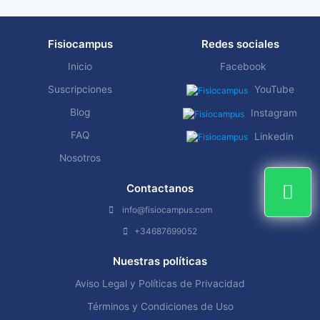
Fisiocampus
Redes sociales
Inicio
Facebook
Suscripciones
YouTube
Blog
Instagram
FAQ
Linkedin
Nosotros
Contactanos
info@fisiocampus.com
+34687699052
Nuestras políticas
Aviso Legal y Políticas de Privacidad
Términos y Condiciones de Uso