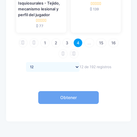
Isquiosurales - Tejido,
mecanismo lesional y
139
perfil del jugador
77
1
2
3
4
...
15
16
12 de 192 registros
Obtener