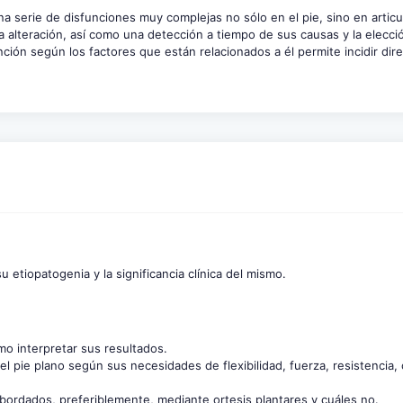
na serie de disfunciones muy complejas no sólo en el pie, sino en artic
a alteración, así como una detección a tiempo de sus causas y la elecci
ión según los factores que están relacionados a él permite incidir dire
u etiopatogenia y la significancia clínica del mismo.
mo interpretar sus resultados.
l pie plano según sus necesidades de flexibilidad, fuerza, resistencia, 
ordados, preferiblemente, mediante ortesis plantares y cuáles no.