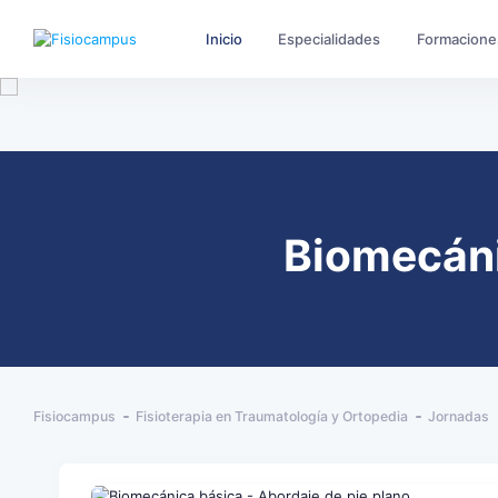
Inicio
Especialidades
Formacione
Biomecáni
Fisiocampus
Fisioterapia en Traumatología y Ortopedia
Jornadas