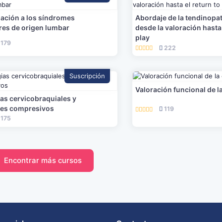
ación a los síndromes
Abordaje de la tendinopat
res de origen lumbar
desde la valoración hasta 
play
179
222
Suscripción
Valoración funcional de l
as cervicobraquiales y
es compresivos
119
175
Encontrar más cursos