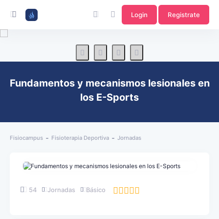
Login
Registrate
Fundamentos y mecanismos lesionales en
los E-Sports
Fisiocampus
Fisioterapia Deportiva
Jornadas
54
Jornadas
Básico