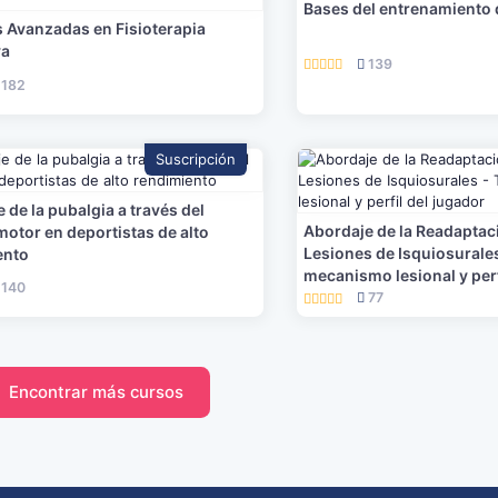
Bases del entrenamiento 
 Avanzadas en Fisioterapia
va
139
182
Suscripción
 de la pubalgia a través del
Abordaje de la Readaptac
motor en deportistas de alto
Lesiones de Isquiosurales
ento
mecanismo lesional y perf
140
77
Encontrar más cursos