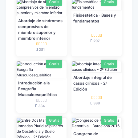
Gratis
Gratis
Fisioestética - Bases y
Abordaje de síndromes
fundamentos
compresivos de
miembro superior y
miembro inferior
297
281
Gratis
Gratis
Abordaje integral de
Introducción a la
casos clínicos - 2ª
Ecografía
Edición
Musculoesquelética
388
334
Gratis
Gratis
Congreso de