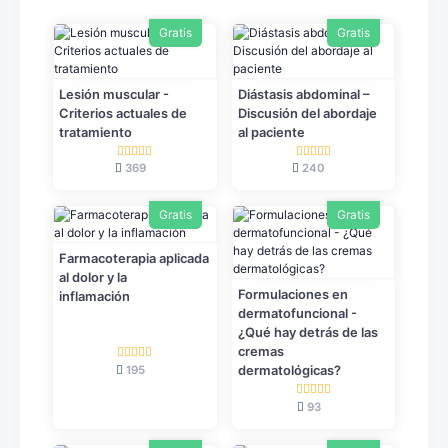
Gratis
Gratis
Lesión muscular -
Diástasis abdominal –
Criterios actuales de
Discusión del abordaje
tratamiento
al paciente
369
240
Gratis
Gratis
Farmacoterapia aplicada
al dolor y la
Formulaciones en
inflamación
dermatofuncional -
¿Qué hay detrás de las
cremas
195
dermatológicas?
93