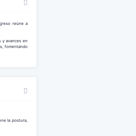
greso reúne a
.
s y avances en
tes, fomentando
ene la postura,