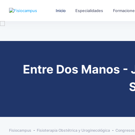
Inicio
Especialidades
Formacione
Entre Dos Manos - J
S
Fisiocampus
Fisioterapia Obstétrica y Uroginecológica
Congresos