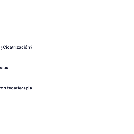
 ¿Cicatrización?
ncias
con tecarterapia