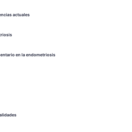
encias actuales
triosis
entario en la endometriosis
ealidades