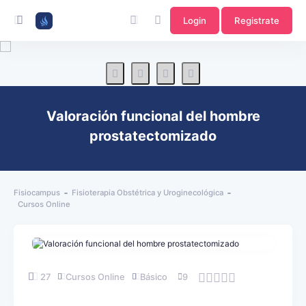
Login
Registrate
Valoración funcional del hombre
prostatectomizado
Fisiocampus
Fisioterapia Obstétrica y Uroginecológica
Cursos Online
27
Cursos Online
Básico
9