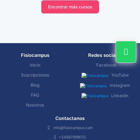
Encontrar más cursos
Fisiocampus
Redes sociales
Inicio
Facebook
Suscripciones
YouTube
Blog
Instagram
FAQ
Linkedin
Nosotros
Contactanos
info@fisiocampus.com
+34687699052