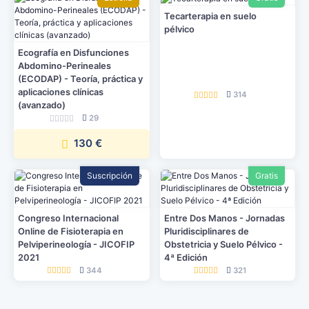
Tecarterapia en suelo
pélvico
Ecografía en Disfunciones
Abdomino-Perineales
(ECODAP) - Teoría, práctica y
aplicaciones clínicas
314
(avanzado)
29
130 €
Suscripción
Gratis
Congreso Internacional
Entre Dos Manos - Jornadas
Online de Fisioterapia en
Pluridisciplinares de
Pelviperineología - JICOFIP
Obstetricia y Suelo Pélvico -
2021
4ª Edición
344
321