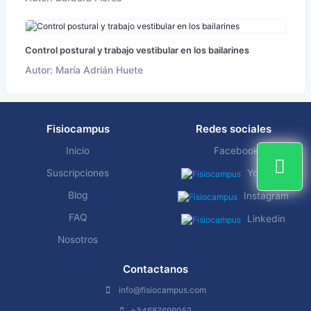
Control postural y trabajo vestibular en los bailarines
Autor: María Adrián Huete
Fisiocampus
Redes sociales
Inicio
Facebook
Suscripciones
YouTube
Blog
Instagram
FAQ
Linkedin
Nosotros
Contactanos
info@fisiocampus.com
+34687699052