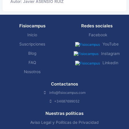
Autor: Javier ASENSIO RUIZ
Fisiocampus
Redes sociales
Inicio
Facebook
Suscripciones
YouTube
Blog
Instagram
FAQ
Linkedin
Nosotros
Contactanos
info@fisiocampus.com
+34687699052
Nuestras políticas
Aviso Legal y Políticas de Privacidad