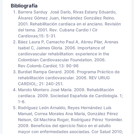
Bibliografía
Barrera Sarduy José Darío, Rivas Estany Eduardo,
Álvarez Gómez Juan, Hernández González Reino.
2001. Rehabilitación cardíaca en el anciano. Revisión
del tema. 2001. Rev. Cubana Cardio I Cir
Cardiovas;15: 5-31.
Báez
Laura P,
Camacho
Paul
A,
Abreu
Pilar, Arenas
Isabel C,
Jaimes
Gloria. 2006.
Importance
of
cardiovascular
rehabilitation
:
experience
in
the
Colombian
Cardiovascular
Foundation
. 2006.
Rev.Colomb.Cardiol; 13: 90-96
Burdiat Rampa
Gerard
. 2006. Programa Práctico de
rehabilitación cardiovascular. 2006.
REV
URUG
CARDIOL
; 21: 240-251.
Maroto Montero José María. 2009. Rehabilitación
cardíaca. 2009. Sociedad Española de Cardiología. 1;
1-6.
Rodríguez León
Arnaldo
, Reyes Hernández
Luís
Manuel, Correa Morales Ana María, González Pérez
Nelson
, Gil Machina
Roger
, Rodríguez Pérez
Yonimiler
.
2009. Beneficios del ejercicio físico en el adulto
mayor con enfermedades asociadas. Cor Salud 2010;