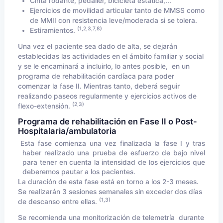
Cinta rodante, pedalier, bicicleta estática,...
Ejercicios de movilidad articular tanto de MMSS como
de MMII con resistencia leve/moderada si se tolera.
(1,2,3,7,8)
Estiramientos.
Una vez el paciente sea dado de alta, se dejarán
establecidas las actividades en el ámbito familiar y social
y se le encaminará a incluirlo, lo antes posible, en un
programa de rehabilitación cardíaca para poder
comenzar la fase II. Mientras tanto, deberá seguir
realizando paseos regularmente y ejercicios activos de
(2,3)
flexo-extensión.
Programa de rehabilitación en Fase II o Post-
Hospitalaria/ambulatoria
Esta fase comienza una vez finalizada la fase I y tras
haber realizado una prueba de esfuerzo de bajo nivel
para tener en cuenta la intensidad de los ejercicios que
deberemos pautar a los pacientes.
La duración de esta fase está en torno a los 2-3 meses.
Se realizarán 3 sesiones semanales sin exceder dos días
(1,3)
de descanso entre ellas.
Se recomienda una monitorización de telemetría durante