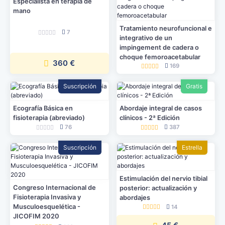
Especialista en terapia de
mano
Tratamiento neurofuncional e
7
integrativo de un
impingement de cadera o
choque femoroacetabular
360 €
169
Suscripción
Gratis
Ecografía Básica en
Abordaje integral de casos
fisioterapia (abreviado)
clínicos - 2ª Edición
76
387
Suscripción
Estrella
Estimulación del nervio tibial
Congreso Internacional de
posterior: actualización y
Fisioterapia Invasiva y
abordajes
Musculoesquelética -
14
JICOFIM 2020