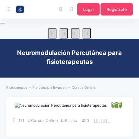
Login
Registrate
Neuromodulación Percutánea para
fisioterapeutas
Fisiocampus
Fisioterapia Invasiva
Cursos Online
171
Cursos Online
Básico
20