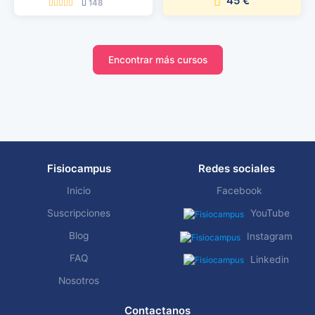
45 €
148
Encontrar más cursos
Fisiocampus
Redes sociales
Inicio
Facebook
Suscripciones
YouTube
Blog
Instagram
FAQ
Linkedin
Nosotros
Contactanos