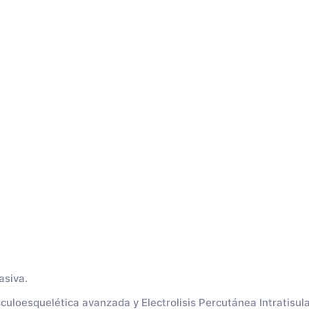
vasiva.
uloesquelética avanzada y Electrolisis Percutánea Intratisul