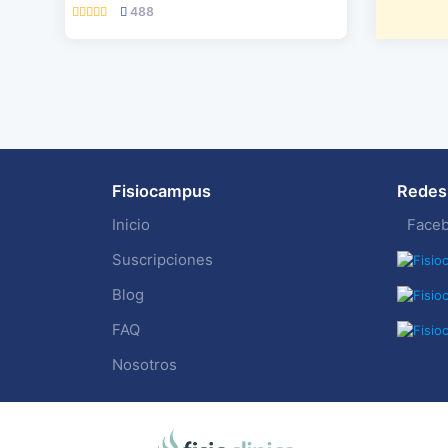
488
Fisiocampus
Redes 
Inicio
Face
Suscripciones
Blog
FAQ
Nosotros