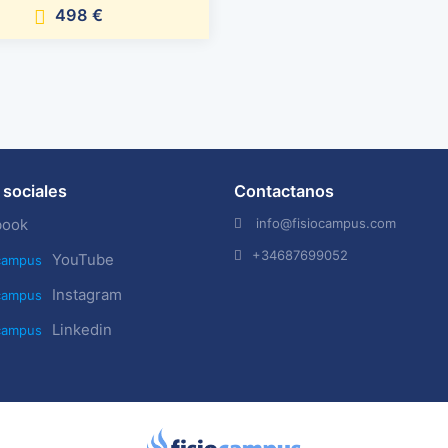
498 €
sociales
Contactanos
info@fisiocampus.com
book
+34687699052
YouTube
Instagram
Linkedin