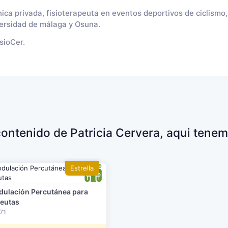
inica privada, fisioterapeuta en eventos deportivos de ciclismo
versidad de málaga y Osuna.
isioCer.
 contenido de Patricia Cervera, aqui tenem
Estrella
ulación Percutánea para
peutas
71