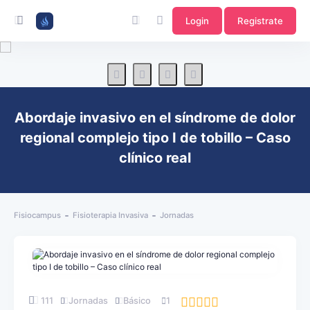
Login
Registrate
Abordaje invasivo en el síndrome de dolor
regional complejo tipo I de tobillo – Caso
clínico real
Fisiocampus
Fisioterapia Invasiva
Jornadas
111
Jornadas
Básico
1