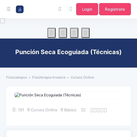
Login
Registrate
Punción Seca Ecoguiada (Técnicas)
Fisiocampus
Fisioterapia Invasiva
Cursos Online
191
Cursos Online
Básico
2