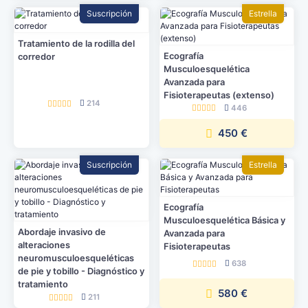
Suscripción
Estrella
Tratamiento de la rodilla del
Ecografía
corredor
Musculoesquelética
Avanzada para
Fisioterapeutas (extenso)
214
446
450 €
Suscripción
Estrella
Ecografía
Musculoesquelética Básica y
Abordaje invasivo de
Avanzada para
alteraciones
Fisioterapeutas
neuromusculoesqueléticas
638
de pie y tobillo - Diagnóstico y
tratamiento
580 €
211