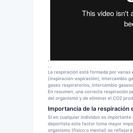
,
, ,
La respiración está formada por varias
(inspiración-espiración), intercambio ga
gases respiratorios, intercambio gaseoso
En resumen, una correcta respiración p
del organismo y de eliminar el CO2 prod
Importancia de la respiración 
Si en cualquier individuo es importante
deportista este factor toma mayor impo
organismo (físico o mental) se reflejar