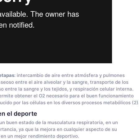
etapas
: intercambio de aire entre atmósfera y pulmones
seoso entre el aire alveolar y la sangre, transporte de los
 entre la sangre y los tejidos, y respiración celular interna.
ermite obtener el O2 necesario para el buen funcionamiento
ucido por las células en los diversos procesos metabólicos (2)
en el deporte
 un buen estado de la musculatura respiratoria, en un
rtancia, ya que la mejora en cualquier aspecto de su
á en un mejor rendimiento deportivo.