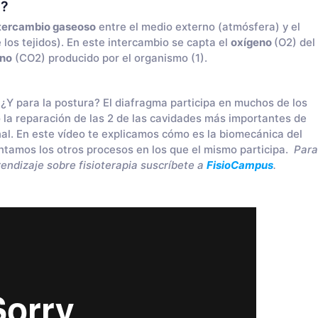
n?
tercambio gaseoso
entre el medio externo (atmósfera) y el
 los tejidos). En este intercambio se capta el
oxígeno
(O2) del
ono
(CO2) producido por el organismo (1).
¿Y para la postura? El diafragma participa en muchos de los
 la reparación de las 2 de las cavidades más importantes de
nal. En este vídeo te explicamos cómo es la biomecánica del
ntamos los otros procesos en los que el mismo participa.
Para
endizaje sobre fisioterapia suscríbete a
FisioCampus
.