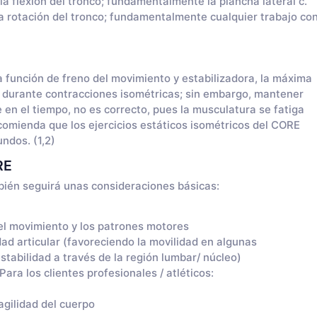
n la flexión del tronco; fundamentalmente la plancha lateral c.
 la rotación del tronco; fundamentalmente cualquier trabajo co
 función de freno del movimiento y estabilizadora, la máxima
e durante contracciones isométricas; sin embargo, mantener
 en el tiempo, no es correcto, pues la musculatura se fatiga
ecomienda que los ejercicios estáticos isométricos del CORE
ndos. (1,2)
RE
bién seguirá unas consideraciones básicas:
el movimiento y los patrones motores
dad articular (favoreciendo la movilidad en algunas
estabilidad a través de la región lumbar/ núcleo)
ara los clientes profesionales / atléticos:
agilidad del cuerpo