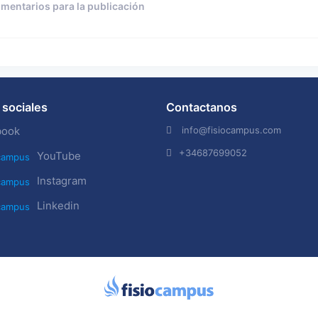
omentarios para la publicación
sociales
Contactanos
info@fisiocampus.com
book
+34687699052
YouTube
Instagram
Linkedin