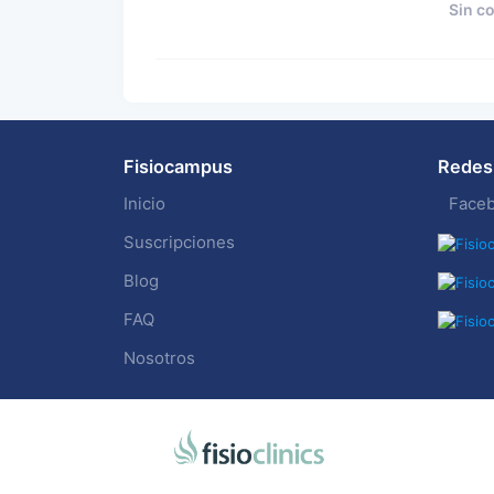
Sin c
Fisiocampus
Redes 
Inicio
Face
Suscripciones
Blog
FAQ
Nosotros