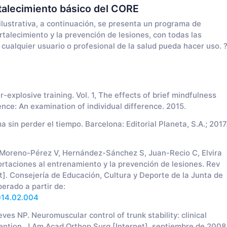
talecimiento básico del CORE
lustrativa, a continuación, se presenta un programa de
rtalecimiento y la prevención de lesiones, con todas las
 cualquier usuario o profesional de la salud pueda hacer uso. 
xplosive training. Vol. 1, The effects of brief mindfulness
nce: An examination of individual difference. 2015.
n perder el tiempo. Barcelona: Editorial Planeta, S.A.; 2017
oreno-Pérez V, Hernández-Sánchez S, Juan-Recio C, Elvira
portaciones al entrenamiento y la prevención de lesiones. Rev
]. Consejería de Educación, Cultura y Deporte de la Junta de
erado a partir de:
2014.02.004
s NP. Neuromuscular control of trunk stability: clinical
evention. J Am Acad Orthop Surg [Internet]. septiembre de 2008