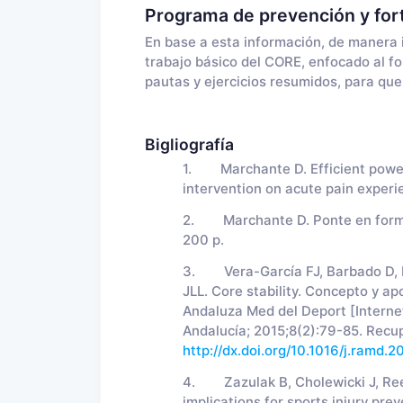
Programa de prevención y for
En base a esta información, de manera i
trabajo básico del CORE, enfocado al fo
pautas y ejercicios resumidos, para que
Bigliografía
1. Marchante D. Efficient power-e
intervention on acute pain experie
2. Marchante D. Ponte en forma si
200 p.
3. Vera-García FJ, Barbado D, M
JLL. Core stability. Concepto y a
Andaluza Med del Deport [Internet
Andalucía; 2015;8(2):79-85. Recup
http://dx.doi.org/10.1016/j.ramd.
4. Zazulak B, Cholewicki J, Reeve
implications for sports injury pr