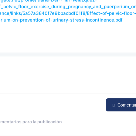
f_pelvic_floor_exercise_during_pregnancy_and_puerperium_o
nence/links/5a57a3840f7e9bbacbdf01f8/Effect-of-pelvic-floor
ium-on-prevention-of-urinary-stress-incontinence.pdf
Comenta
omentarios para la publicación