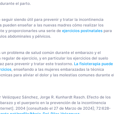
durante el parto.
seguir siendo útil para prevenir y tratar la incontinencia
tas pueden enseñar a las nuevas madres cómo realizar los
nte y proporcionarles una serie de
ejercicios postnatales
para
ulos abdominales y pélvicos.
es un problema de salud común durante el embarazo y el
egular de ejercicio, y en particular los ejercicios del suelo
az para prevenir y tratar este trastorno.
La fisioterapia puede
rcicios
, enseñando a las mujeres embarazadas la técnica
cnicas para aliviar el dolor y las molestias comunes durante e
r Velázquez Sánchez, Jorge R. Kunhardt Rasch. Efecto de los
mbarazo y el puerperio en la prevención de la incontinencia
nternet]. 2004 [consultado el 27 de Marzo de 2024]; 72:628-
gate.net/profile/Maria-Del-Pilar-Velazquez-