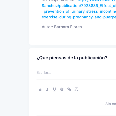
Sanchez/publication/7923886_Effect_o
_prevention_of_urinary_stress_inconti
exercise-during-pregnancy-and-puerper
Autor:
Bárbara Flores
¿Que piensas de la publicación?
Sin c