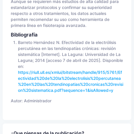
Aunque se requieren más estudios de alta calidad para
estandarizar protocolos y confirmar su superioridad
respecto a otros tratamientos, los datos actuales
permiten recomendar su uso como herramienta de
primera línea en fisioterapia avanzada.
Bibliografía
Barreto Hernández N. Efectividad de la electrólisis
percutánea en las tendinopatías crónicas: revisión
sistemática [Internet]. La Laguna: Universidad de La
Laguna; 2014 [acceso 7 de abril de 2025]. Disponible
en:
https://riull.ull.es/xmlui/bitstream/handle/915/5761/Ef
ectividad%20de%20la%20electrolisis%20percutanea
%20en%20las%20tendinopatias%20cronicas%20revisi
on%20sistematica.pdf?sequence=1&isAllowed=y
Autor:
Administrador
¿Que piensas de la publicación?