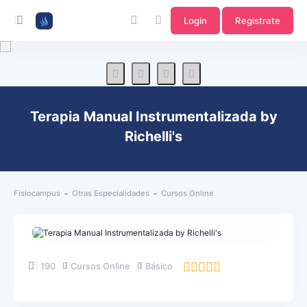
Login
Registrate
Terapia Manual Instrumentalizada by
Richelli's
Fisiocampus
Otras Especialidades
Cursos Online
190
Cursos Online
Básico