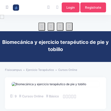
Login
Registrate
Biomecánica y ejercicio terapéutico de pie y
tobillo
Fisiocampus
Ejercicio Terapéutico
Cursos Online
9
Cursos Online
Básico