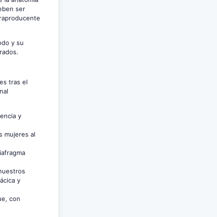
eben ser
traproducente
odo y su
rados.
es tras el
nal
iencia y
s mujeres al
diafragma
 nuestros
ácica y
ue, con