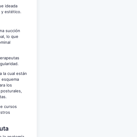
ue ideada
 y estético.
una succión
al, lo que
ominal
oterapeutas
egularidad.
a la cual están
el esquema
ara los
 posturales,
tas.
de cursos
estros
uta
e la anatomía