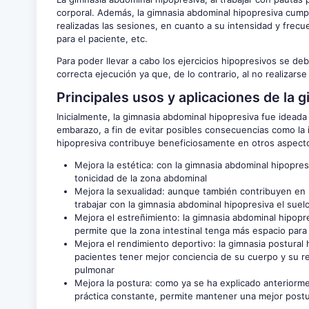
corporal. Además, la gimnasia abdominal hipopresiva cum
realizadas las sesiones, en cuanto a su intensidad y fre
para el paciente, etc.
Para poder llevar a cabo los ejercicios hipopresivos se 
correcta ejecución ya que, de lo contrario, al no realiza
Principales usos y aplicaciones de la 
Inicialmente, la gimnasia abdominal hipopresiva fue ideada
embarazo, a fin de evitar posibles consecuencias como la i
hipopresiva contribuye beneficiosamente en otros aspec
Mejora la estética: con la gimnasia abdominal hipopres
tonicidad de la zona abdominal
Mejora la sexualidad: aunque también contribuyen en l
trabajar con la gimnasia abdominal hipopresiva el suel
Mejora el estreñimiento: la gimnasia abdominal hipopres
permite que la zona intestinal tenga más espacio para
Mejora el rendimiento deportivo: la gimnasia postural h
pacientes tener mejor conciencia de su cuerpo y su res
pulmonar
Mejora la postura: como ya se ha explicado anteriorme
práctica constante, permite mantener una mejor postu