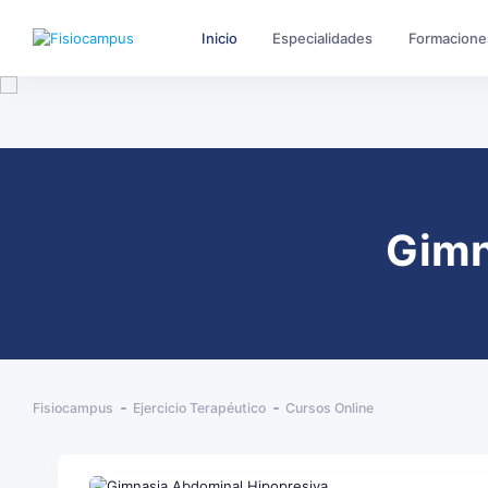
Inicio
Especialidades
Formacione
Gimn
Fisiocampus
Ejercicio Terapéutico
Cursos Online