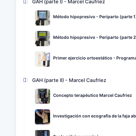
GAH (parte I) - Marcel Caufriez
Método hipopresivo - Periparto (parte 1
Método hipopresivo - Periparto (parte 2
Primer ejercicio ortoestático - Progra
GAH (parte II) - Marcel Caufriez
Concepto terapéutico Marcel Caufriez
Investigación con ecografía de la faja 