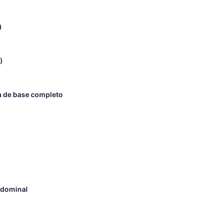
)
)
ma de base completo
abdominal