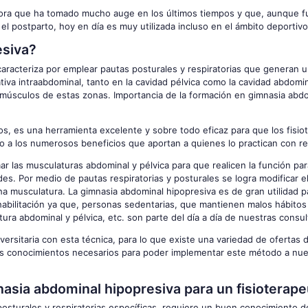
dora que ha tomado mucho auge en los últimos tiempos y que, aunque f
l postparto, hoy en día es muy utilizada incluso en el ámbito deportivo
esiva?
caracteriza por emplear pautas posturales y respiratorias que generan 
iva intraabdominal, tanto en la cavidad pélvica como la cavidad abdomin
s músculos de estas zonas. Importancia de la formación en gimnasia abd
vos, es una herramienta excelente y sobre todo eficaz para que los fisi
o a los numerosos beneficios que aportan a quienes lo practican con r
r las musculaturas abdominal y pélvica para que realicen la función par
es. Por medio de pautas respiratorias y posturales se logra modificar 
 musculatura. La gimnasia abdominal hipopresiva es de gran utilidad p
habilitación ya que, personas sedentarias, que mantienen malos hábitos
tura abdominal y pélvica, etc. son parte del día a día de nuestras consul
versitaria con esta técnica, para lo que existe una variedad de ofertas 
los conocimientos necesarios para poder implementar este método a nu
sia abdominal hipopresiva para un fisioterape
posturales y respiratorias específicas, requiere un buen conocimiento d