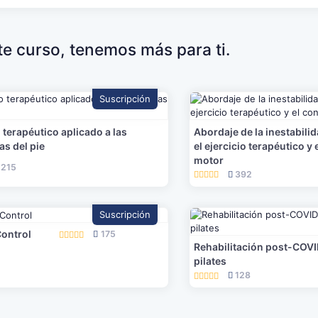
ste curso, tenemos más para ti.
Suscripción
o terapéutico aplicado a las
Abordaje de la inestabili
as del pie
el ejercicio terapéutico y 
motor
215
392
Suscripción
Control
175
Rehabilitación post-COVI
pilates
128