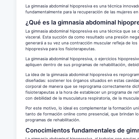
La gimnasia abdominal hipopresiva es una técnica innova
fundamentalmente para la recuperación de las mujeres en e
¿Qué es la gimnasia abdominal hipopr
La gimnasia abdominal hipopresiva es una técnica que se 
visceral. Esta succión da como resultado una presión negat
generará a su vez una contracción muscular refleja de lo
hipopresiva para los fisioterapeutas.
La gimnasia abdominal hipopresiva, o ejercicios hipopresi
apliquen dentro de sus programas de rehabilitación, debid
La idea de la gimnasia abdominal hipopresiva es reprograma
diseñadas: sostener los órganos situados en estas cavidad
corporal de manera que se reprograma correctamente dicha
fisioterapeutas a la hora de establecer un programa de re
con debilidad de la musculatura respiratoria, de la muscula
Por este motivo, lo ideal es complementar la formación uni
tanto de formación online como presencial, que brindan 
programas de rehabilitación.
Conocimientos fundamentales de gimna
La gimnasia abdominal hipopresiva, al trabajar con pautas 