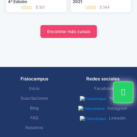
4ª Edición
2021
321
344
Encontrar más cursos
Fisiocampus
Redes sociales
Inicio
Facebook
Suscripciones
YouTube
Blog
Instagram
FAQ
Linkedin
Nosotros