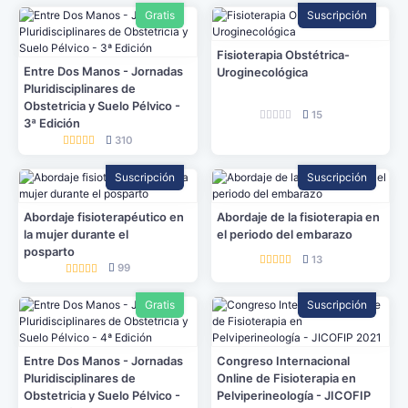
Gratis
Suscripción
Fisioterapia Obstétrica-
Entre Dos Manos - Jornadas
Uroginecológica
Pluridisciplinares de
Obstetricia y Suelo Pélvico -
15
3ª Edición
310
Suscripción
Suscripción
Abordaje fisioterapéutico en
Abordaje de la fisioterapia en
la mujer durante el
el periodo del embarazo
posparto
13
99
Gratis
Suscripción
Entre Dos Manos - Jornadas
Congreso Internacional
Pluridisciplinares de
Online de Fisioterapia en
Obstetricia y Suelo Pélvico -
Pelviperineología - JICOFIP