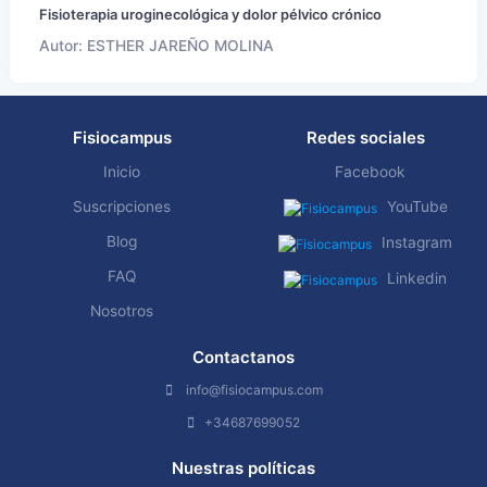
Fisioterapia uroginecológica y dolor pélvico crónico
Autor: ESTHER JAREÑO MOLINA
Fisiocampus
Redes sociales
Inicio
Facebook
Suscripciones
YouTube
Blog
Instagram
FAQ
Linkedin
Nosotros
Contactanos
info@fisiocampus.com
+34687699052
Nuestras políticas