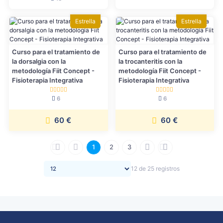
Estrella
Estrella
Curso para el tratamiento de
Curso para el tratamiento de
la dorsalgia con la
la trocanteritis con la
metodología Fiit Concept -
metodología Fiit Concept -
Fisioterapia Integrativa
Fisioterapia Integrativa
6
6
60 €
60 €
1
2
3
12 de 25 registros