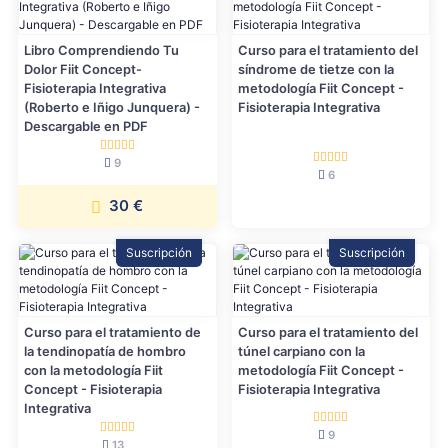
Libro Comprendiendo Tu
Curso para el tratamiento del
Dolor Fiit Concept-
síndrome de tietze con la
Fisioterapia Integrativa
metodología Fiit Concept -
(Roberto e Iñigo Junquera) -
Fisioterapia Integrativa
Descargable en PDF
9
6
30 €
Suscripción
Suscripción
Curso para el tratamiento de
Curso para el tratamiento del
la tendinopatía de hombro
túnel carpiano con la
con la metodología Fiit
metodología Fiit Concept -
Concept - Fisioterapia
Fisioterapia Integrativa
Integrativa
9
13