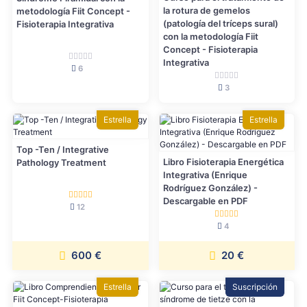
la rotura de gemelos
metodología Fiit Concept -
(patología del tríceps sural)
Fisioterapia Integrativa
con la metodología Fiit
Concept - Fisioterapia
Integrativa
6
3
Estrella
Estrella
Top -Ten / Integrative
Libro Fisioterapia Energética
Pathology Treatment
Integrativa (Enrique
Rodríguez González) -
Descargable en PDF
12
4
600 €
20 €
Estrella
Suscripción