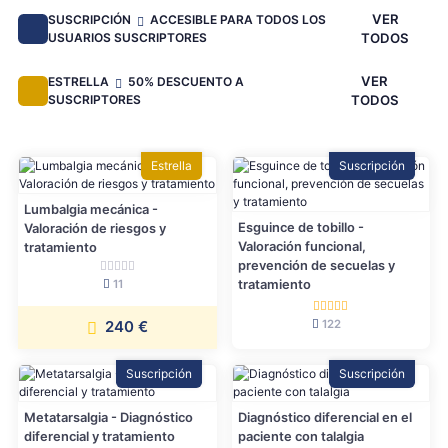
VER
SUSCRIPCIÓN
ACCESIBLE PARA TODOS LOS
USUARIOS SUSCRIPTORES
TODOS
VER
ESTRELLA
50% DESCUENTO A
SUSCRIPTORES
TODOS
Estrella
Suscripción
Lumbalgia mecánica -
Esguince de tobillo -
Valoración de riesgos y
Valoración funcional,
tratamiento
prevención de secuelas y
11
tratamiento
122
240 €
Suscripción
Suscripción
Metatarsalgia - Diagnóstico
Diagnóstico diferencial en el
diferencial y tratamiento
paciente con talalgia