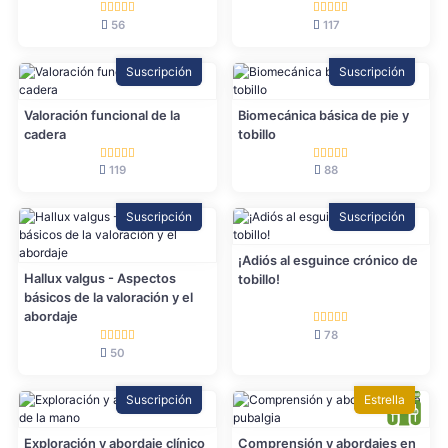
56
117
Suscripción
Suscripción
Valoración funcional de la
Biomecánica básica de pie y
cadera
tobillo
119
88
Suscripción
Suscripción
¡Adiós al esguince crónico de
Hallux valgus - Aspectos
tobillo!
básicos de la valoración y el
abordaje
78
50
Suscripción
Estrella
Exploración y abordaje clínico
Comprensión y abordajes en