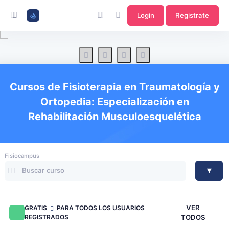
Login
Registrate
Cursos de Fisioterapia en Traumatología y
Ortopedia: Especialización en
Rehabilitación Musculoesquelética
Fisiocampus
VER
GRATIS
PARA TODOS LOS USUARIOS
REGISTRADOS
TODOS