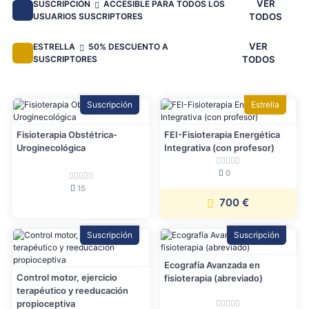
VER
SUSCRIPCIÓN
ACCESIBLE PARA TODOS LOS
USUARIOS SUSCRIPTORES
TODOS
VER
ESTRELLA
50% DESCUENTO A
SUSCRIPTORES
TODOS
Suscripción
Estrella
Fisioterapia Obstétrica-
FEI-Fisioterapia Energética
Uroginecológica
Integrativa (con profesor)
0
15
700 €
Suscripción
Suscripción
Ecografía Avanzada en
Control motor, ejercicio
fisioterapia (abreviado)
terapéutico y reeducación
propioceptiva