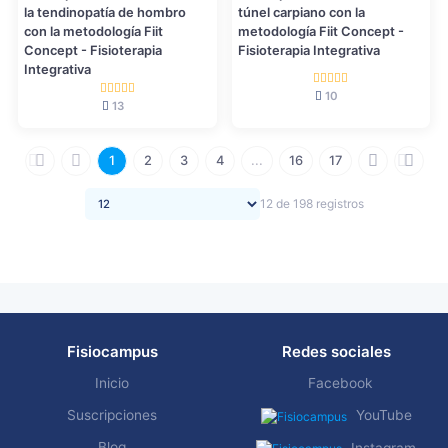
la tendinopatía de hombro
túnel carpiano con la
con la metodología Fiit
metodología Fiit Concept -
Concept - Fisioterapia
Fisioterapia Integrativa
Integrativa
10
13
1
2
3
4
...
16
17
12 de 198 registros
Fisiocampus
Redes sociales
Inicio
Facebook
Suscripciones
YouTube
Blog
Instagram