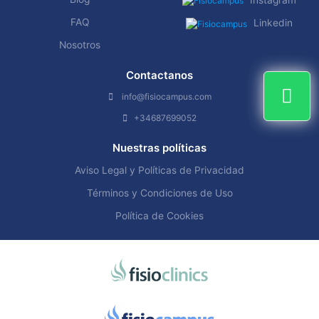
FAQ
Linkedin
Nosotros
Contactanos
info@fisiocampus.com
+34687699052
Nuestras políticas
Aviso Legal y Políticas de Privacidad
Términos y Condiciones de Uso
Política de Cookies