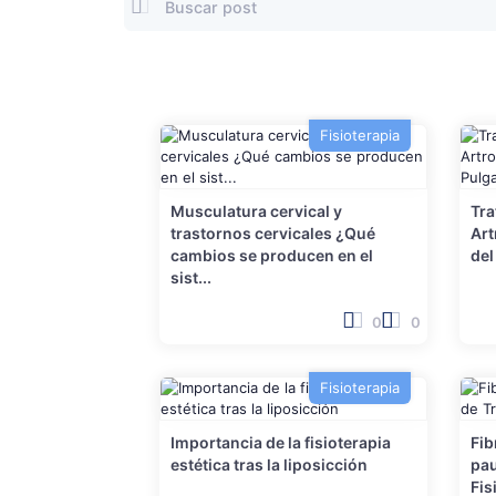
Fisioterapia
Musculatura cervical y
Tra
trastornos cervicales ¿Qué
Art
cambios se producen en el
del
sist...
0
0
Fisioterapia
Importancia de la fisioterapia
Fib
estética tras la liposicción
pau
Fis