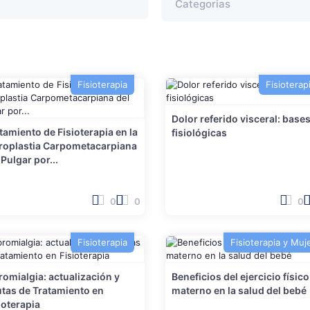
Fisioterapia
Fisioterap
Dolor referido visceral: base
tamiento de Fisioterapia en la
fisiológicas
roplastia Carpometacarpiana
 Pulgar por...
0
0
0
Fisioterapia
Fisioterapia y Muj
romialgia: actualización y
Beneficios del ejercicio físico
tas de Tratamiento en
materno en la salud del bebé
ioterapia