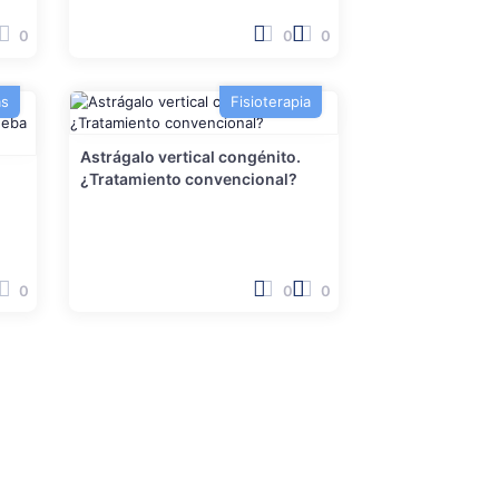
0
0
0
as
Fisioterapia
Astrágalo vertical congénito.
¿Tratamiento convencional?
0
0
0