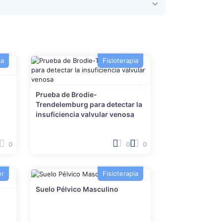
ia
Fisioterapia
s
Prueba de Brodie-
Trendelemburg para detectar la
insuficiencia valvular venosa
0
0
0
er
Fisioterapia
Suelo Pélvico Masculino