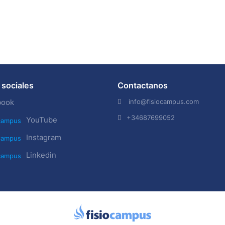
sociales
Contactanos
info@fisiocampus.com
book
+34687699052
YouTube
Instagram
Linkedin