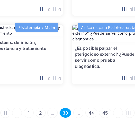
0
0
0
Fisioterapia y Mujer
Artículos para Fisioterapeut
stasis: definición,
¿Es posible palpar el
ortancia y tratamiento
pterigoideo externo? ¿Puede
servir como prueba
diagnóstica...
0
0
0
1
2
...
30
...
44
45