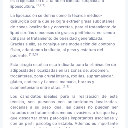
es la liposucción o la también llamada lipoplastia o
(1,2,3)
lipoescultura.
La liposucción se define como la técnica médico-
quirúrgica por la que se logra extraer grasa subcutánea
de zonas localizadas y concretas, para el tratamiento de
lipodistrofias o excesos de grasas periféricos, no siendo
útil para el tratamiento de obesidad generalizada.
Gracias a ello, se consigue una modelación del contorno
físico, adaptando la silueta, al peso y estatura del
(1,2,3)
paciente.
Esta cirugía estética está indicada para la eliminación de
adiposidades localizadas en las zonas de: abdomen,
trocánteres, zona crural interna, rodillas, supramaleolar,
glútea, caderas y flancos, mamaria, brazos y
(2,3)
submentoniana entre otras.
Los candidatos ideales para la realización de esta
técnica, son personas con adiposidades localizadas,
cercanas a su peso ideal, las cuales no pueden ser
tratadas con tratamientos menos invasivos, a los que hay
que descartar otras patologías importantes asociadas y
con un perfil psicológico estable. Además es importante