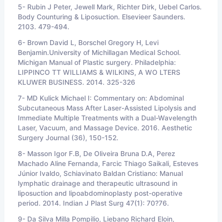
5-
Rubin J Peter, Jewell Mark, Richter Dirk, Uebel Carlos.
Body Counturing & Liposuction. Elsevieer Saunders.
2103. 479-494.
6- Brown David L, Borschel Gregory H, Levi
Benjamin.University of Michillagan Medical School.
Michigan Manual of Plastic surgery. Philadelphia:
LIPPINCO TT WILLIAMS & WILKINS, A WO LTERS
KLUWER BUSINESS. 2014. 325-326
7-
MD Kulick Michael I: Commentary on: Abdominal
Subcutaneous Mass After Laser-Assisted Lipolysis and
Immediate Multiple Treatments with a Dual-Wavelength
Laser, Vacuum, and Massage Device. 2016. Aesthetic
Surgery Journal (36), 150-152.
8-
Masson Igor F.B, De Oliveira Bruna D.A, Perez
Machado Aline Fernanda, Farcic Thiago Saikali, Esteves
Júnior Ivaldo, Schiavinato Baldan Cristiano: Manual
lymphatic drainage and therapeutic ultrasound in
liposuction and lipoabdominoplasty post-operative
period. 2014. Indian J Plast Surg 47(1): 70?76.
9-
Da Silva Milla Pompilio, Liebano Richard Eloin,