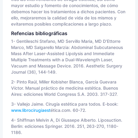
mayor estudio y fomento de conocimientos, de cómo
debemos hacer los tratamientos a dichos pacientes. Con
ello, mejoraremos la calidad de vida de los mismos y
evitaremos posibles complicaciones a largo plazo
.
Refencias bibliográficas
1- Gentileschi Stefano, MD Servillo Maria, MD D'Ettorre
Marco, MD Salgarello Marzia: Abdominal Subcutaneous
Mass After Laser-Assisted Lipolysis and Immediate
Multiple Treatments with a Dual-Wavelength Laser,
Vacuum and Massage Device. 2016. Aesthetic Surgery
Journal (36), 144-149.
2-
Pinto Raúl, Miller Kobisher Blanca, García Guevara
Víctor. Manual práctico de medicina estética. Buenos
Aires: ediciones World Congress S.A. 2003. 317-327.
3-
Vallejo Jaime. Cirugía estética para todos. E-book:
www.librocirugiaest
ética.com. 60-72.
4-
Shiffman Melvin A, Di Giussepe Alberto. Liposuction.
Berlin: ediciones Springer. 2016. 251, 263-270, 1180-
1186.