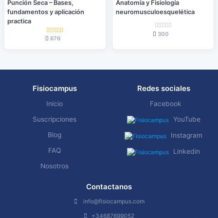
Punción Seca – Bases,
Anatomía y Fisiología
fundamentos y aplicación
neuromusculoesquelética
practica
300
676
Fisiocampus
Redes sociales
Inicio
Facebook
Suscripciones
YouTube
Blog
Instagram
FAQ
Linkedin
Nosotros
Contactanos
info@fisiocampus.com
+34687699052