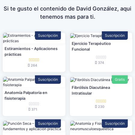
Si te gusto el contenido de David González, aqui
tenemos mas para ti.
Suscripción
Suscripción
Ejercicio Terapéutico
Estiramientos - Aplicaciones
Funcional
prácticas
374
264
Suscripción
Gratis
Fibrólisis Diacutánea
Anatomía Palpatoria en
Intratisular
fisioterapia
230
371
Suscripción
Suscripción