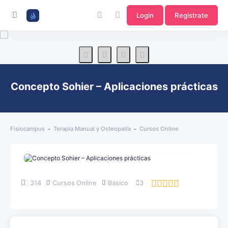
Login
Registrate
Concepto Sohier – Aplicaciones prácticas
Fisiocampus
Terapia Manual y Osteopatía
Cursos Online
314
Cursos Online
Básico
3