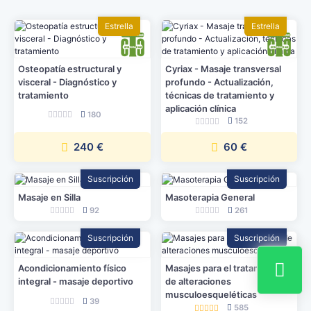
Estrella
Estrella
Osteopatía estructural y
Cyriax - Masaje transversal
visceral - Diagnóstico y
profundo - Actualización,
tratamiento
técnicas de tratamiento y
aplicación clínica
180
152
240 €
60 €
Suscripción
Suscripción
Masaje en Silla
Masoterapia General
92
261
Suscripción
Suscripción
Acondicionamiento físico
Masajes para el tratamiento
integral - masaje deportivo
de alteraciones
musculoesqueléticas
39
585