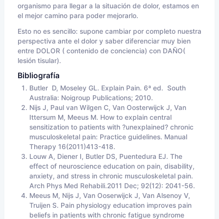
organismo para llegar a la situación de dolor, estamos en
el mejor camino para poder mejorarlo.
Esto no es sencillo: supone cambiar por completo nuestra
perspectiva ante el dolor y saber diferenciar muy bien
entre DOLOR ( contenido de conciencia) con DAÑO(
lesión tisular).
Bibliografía
Butler D, Moseley GL. Explain Pain. 6ª ed. South
Australia: Noigroup Publications; 2010.
Nijs J, Paul van Wilgen C, Van Oosterwijck J, Van
Ittersum M, Meeus M. How to explain central
sensitization to patients with ?unexplained? chronic
musculoskeletal pain: Practice guidelines. Manual
Therapy 16(2011)413-418.
Louw A, Diener I, Butler DS, Puentedura EJ. The
effect of neuroscience education on pain, disability,
anxiety, and stress in chronic musculoskeletal pain.
Arch Phys Med Rehabili.2011 Dec; 92(12): 2041-56.
Meeus M, Nijs J, Van Ooserwijck J, Van Alsenoy V,
Truijen S. Pain physiology education improves pain
beliefs in patients with chronic fatigue syndrome