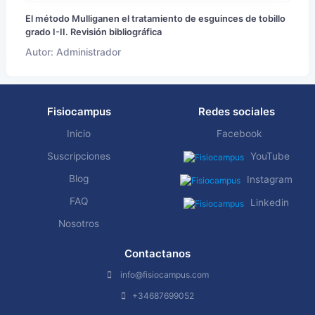
El método Mulliganen el tratamiento de esguinces de tobillo
grado I-II. Revisión bibliográfica
Autor: Administrador
Fisiocampus
Redes sociales
Inicio
Facebook
Suscripciones
YouTube
Blog
Instagram
FAQ
Linkedin
Nosotros
Contactanos
info@fisiocampus.com
+34687699052