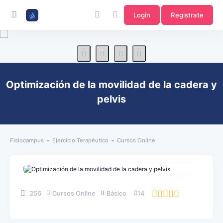
Login
Registrate
Optimización de la movilidad de la cadera y
pelvis
Fisiocampus
Ejercicio Terapéutico
Cursos Online
256
Cursos Online
Básico
14