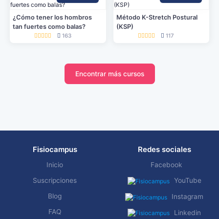
¿Cómo tener los hombros
Método K-Stretch Postural
tan fuertes como balas?
(KSP)
163
117
Encontrar más cursos
Fisiocampus
Redes sociales
Inicio
Facebook
Suscripciones
YouTube
Blog
Instagram
FAQ
Linkedin