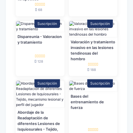
68
Suscripción
Suscripción
Dispareunia - Valoracion
Valoración y tratamiento
y tratamiento
invasivo en las lesiones
tendinosas del
hombro
128
188
Suscripción
Suscripción
Bases del
entrenamiento de
fuerza
Abordaje de la
Readaptación de
diferentes Lesiones de
Isquiosurales - Tejido,