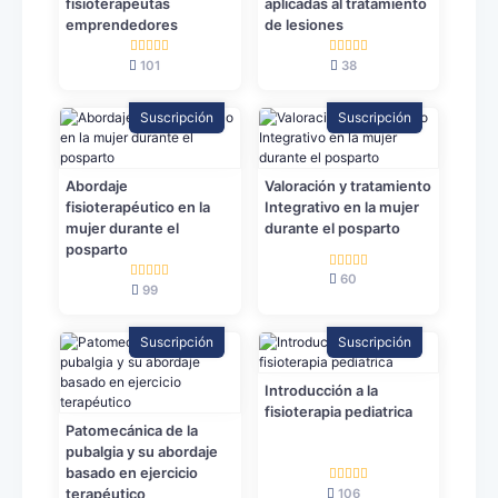
fisioterapeutas
aplicadas al tratamiento
emprendedores
de lesiones
101
38
Suscripción
Suscripción
Abordaje
Valoración y tratamiento
fisioterapéutico en la
Integrativo en la mujer
mujer durante el
durante el posparto
posparto
60
99
Suscripción
Suscripción
Introducción a la
fisioterapia pediatrica
Patomecánica de la
pubalgia y su abordaje
basado en ejercicio
106
terapéutico