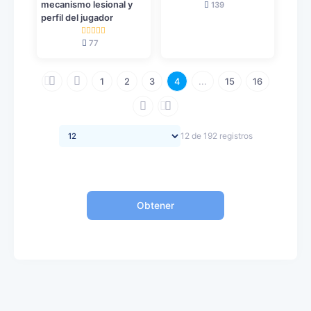
mecanismo lesional y
139
perfil del jugador
77
1
2
3
4
...
15
16
12 de 192 registros
Obtener