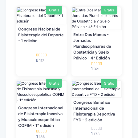
Gratis
Gratis
Congreso Nacional de
Entre Dos Manos -
Fisioterapia del Deporte
Jornadas
- 1 edición
Pluridisciplinares de
Obstetricia y Suelo
Pélvico - 4ª Edición
117
321
Gratis
Gratis
Congreso Benéfico
Congreso Internacional
Internacional de
de Fisioterapia Invasiva
Fisioterapia Deportiva
y Musculoesquelética
FYD - 2 edición
COFIM - 1° edición
173
186