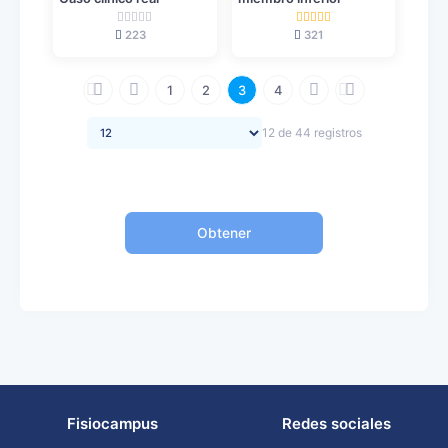
223
321
1
2
3
4
12 de 44 registros
Obtener
Fisiocampus
Redes sociales