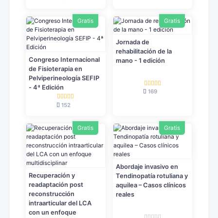
Gratis
Gratis
Jornada de
rehabilitación de la
Congreso Internacional
mano - 1 edición
de Fisioterapia en
Pelviperineología SEFIP
- 4ª Edición
169
152
Gratis
Gratis
Abordaje invasivo en
Recuperación y
Tendinopatía rotuliana y
readaptación post
aquilea – Casos clínicos
reconstrucción
reales
intraarticular del LCA
con un enfoque