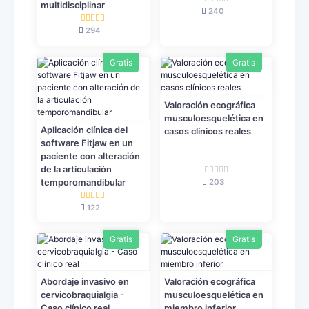
multidisciplinar
240
294
Gratis
Gratis
Valoración ecográfica
musculoesquelética en
Aplicación clínica del
casos clínicos reales
software Fitjaw en un
paciente con alteración
de la articulación
203
temporomandibular
122
Gratis
Gratis
Abordaje invasivo en
Valoración ecográfica
cervicobraquialgia -
musculoesquelética en
Caso clínico real
miembro inferior