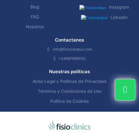
Blog
Instagram
FAQ
Linkedin
Nosotros
Contactanos
info@fisiocampus.com
+34687699052
Nuestras políticas
Aviso Legal y Políticas de Privacidad
Términos y Condiciones de Uso
Política de Cookies